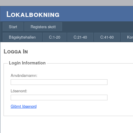
Lokalbokning
Start
Registera skott
Bågskyttehallen
C:1-20
C:21-40
C:41-60
Ko
Logga In
Login Information
Användarnamn:
Lösenord:
Glömt lösenord